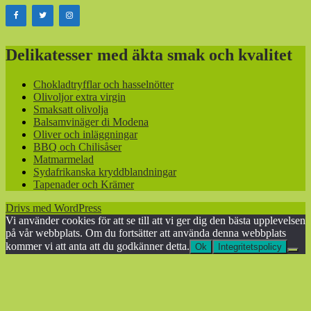
Delikatesser med äkta smak och kvalitet
Chokladtryfflar och hasselnötter
Olivoljor extra virgin
Smaksatt olivolja
Balsamvinäger di Modena
Oliver och inläggningar
BBQ och Chilisåser
Matmarmelad
Sydafrikanska kryddblandningar
Tapenader och Krämer
Drivs med WordPress
Vi använder cookies för att se till att vi ger dig den bästa upplevelsen
på vår webbplats. Om du fortsätter att använda denna webbplats
kommer vi att anta att du godkänner detta.
Ok
Integritetspolicy