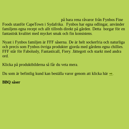
på bara rena råvaror från Fynbos Fine
Foods utanför CapeTown i Sydafrika. Fynbos har egna odlingar, använder
familjens egna recept och allt tillreds direkt på gården. Detta borgar för en
fantastisk kvalitet med mycket smak och fin konsistens.
Nyast i Fynbos familjen är FFF såserna. De är helt sockerfria och naturliga
och precis som Fynbos övriga produkter gjorda med gårdens egna chillies.
FFF står för Fabolusly, Fantasticall, Fiery. Jättegott och starkt med andra
ord.
Klicka på produktbilderna så får du veta mera.
Du som är befintlig kund kan beställa varor genom att klicka här
➡
.
BBQ såser