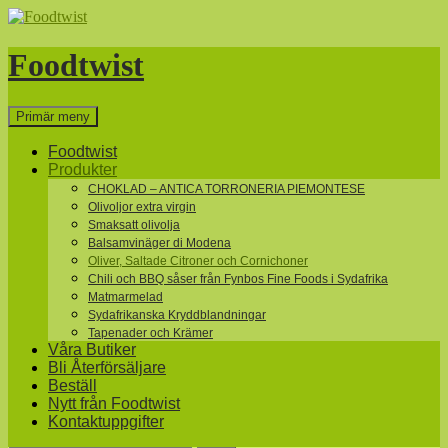
Hoppa
till
innehåll
Foodtwist
Sök
Primär meny
Foodtwist
Produkter
CHOKLAD – ANTICA TORRONERIA PIEMONTESE
Olivoljor extra virgin
Smaksatt olivolja
Balsamvinäger di Modena
Oliver, Saltade Citroner och Cornichoner
Chili och BBQ såser från Fynbos Fine Foods i Sydafrika
Matmarmelad
Sydafrikanska Kryddblandningar
Tapenader och Krämer
Våra Butiker
Bli Återförsäljare
Beställ
Nytt från Foodtwist
Kontaktuppgifter