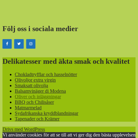
Följ oss i sociala medier
Delikatesser med äkta smak och kvalitet
Chokladtryfflar och hasselnötter
Olivoljor extra virgin
Smaksatt olivolja
Balsamvinäger di Modena
Oliver och inläggningar
BBQ och Chilisåser
Matmarmelad
Sydafrikanska kryddblandningar
Tapenader och Krämer
Drivs med WordPress
Vi använder cookies för att se till att vi ger dig den bästa upplevelsen