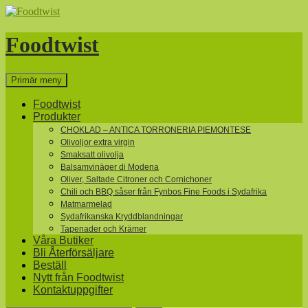
Hoppa
till
innehåll
Foodtwist
Sök
Primär meny
Foodtwist
Produkter
CHOKLAD – ANTICA TORRONERIA PIEMONTESE
Olivoljor extra virgin
Smaksatt olivolja
Balsamvinäger di Modena
Oliver, Saltade Citroner och Cornichoner
Chili och BBQ såser från Fynbos Fine Foods i Sydafrika
Matmarmelad
Sydafrikanska Kryddblandningar
Tapenader och Krämer
Våra Butiker
Bli Återförsäljare
Beställ
Nytt från Foodtwist
Kontaktuppgifter