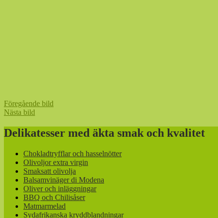
Föregående bild
Nästa bild
Delikatesser med äkta smak och kvalitet
Chokladtryfflar och hasselnötter
Olivoljor extra virgin
Smaksatt olivolja
Balsamvinäger di Modena
Oliver och inläggningar
BBQ och Chilisåser
Matmarmelad
Sydafrikanska kryddblandningar