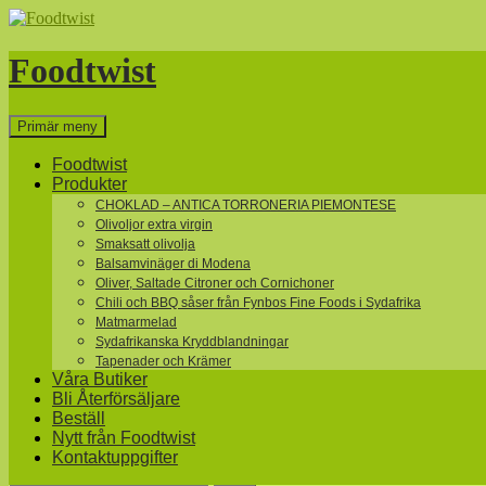
Hoppa
till
innehåll
Foodtwist
Sök
Primär meny
Foodtwist
Produkter
CHOKLAD – ANTICA TORRONERIA PIEMONTESE
Olivoljor extra virgin
Smaksatt olivolja
Balsamvinäger di Modena
Oliver, Saltade Citroner och Cornichoner
Chili och BBQ såser från Fynbos Fine Foods i Sydafrika
Matmarmelad
Sydafrikanska Kryddblandningar
Tapenader och Krämer
Våra Butiker
Bli Återförsäljare
Beställ
Nytt från Foodtwist
Kontaktuppgifter