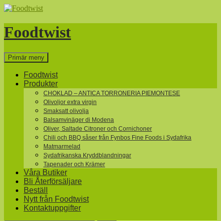
Hoppa
till
innehåll
Foodtwist
Sök
Primär meny
Foodtwist
Produkter
CHOKLAD – ANTICA TORRONERIA PIEMONTESE
Olivoljor extra virgin
Smaksatt olivolja
Balsamvinäger di Modena
Oliver, Saltade Citroner och Cornichoner
Chili och BBQ såser från Fynbos Fine Foods i Sydafrika
Matmarmelad
Sydafrikanska Kryddblandningar
Tapenader och Krämer
Våra Butiker
Bli Återförsäljare
Beställ
Nytt från Foodtwist
Kontaktuppgifter