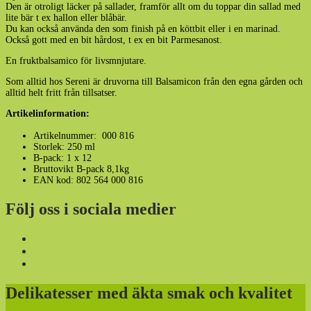
Den är otroligt läcker på sallader, framför allt om du toppar din sallad med
lite bär t ex hallon eller blåbär.
Du kan också använda den som finish på en köttbit eller i en marinad.
Också gott med en bit hårdost, t ex en bit Parmesanost.
En fruktbalsamico för livsmnjutare.
Som alltid hos Sereni är druvorna till Balsamicon från den egna gården och
alltid helt fritt från tillsatser.
Artikelinformation:
Artikelnummer: 000 816
Storlek: 250 ml
B-pack: 1 x 12
Bruttovikt B-pack 8,1kg
EAN kod: 802 564 000 816
Följ oss i sociala medier
Delikatesser med äkta smak och kvalitet