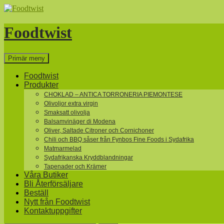
Hoppa
till
innehåll
Foodtwist
Sök
Primär meny
Foodtwist
Produkter
CHOKLAD – ANTICA TORRONERIA PIEMONTESE
Olivoljor extra virgin
Smaksatt olivolja
Balsamvinäger di Modena
Oliver, Saltade Citroner och Cornichoner
Chili och BBQ såser från Fynbos Fine Foods i Sydafrika
Matmarmelad
Sydafrikanska Kryddblandningar
Tapenader och Krämer
Våra Butiker
Bli Återförsäljare
Beställ
Nytt från Foodtwist
Kontaktuppgifter