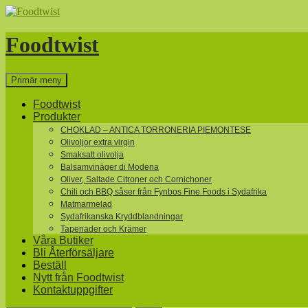
Hoppa
till
innehåll
Foodtwist
Sök
Primär meny
Foodtwist
Produkter
CHOKLAD – ANTICA TORRONERIA PIEMONTESE
Olivoljor extra virgin
Smaksatt olivolja
Balsamvinäger di Modena
Oliver, Saltade Citroner och Cornichoner
Chili och BBQ såser från Fynbos Fine Foods i Sydafrika
Matmarmelad
Sydafrikanska Kryddblandningar
Tapenader och Krämer
Våra Butiker
Bli Återförsäljare
Beställ
Nytt från Foodtwist
Kontaktuppgifter