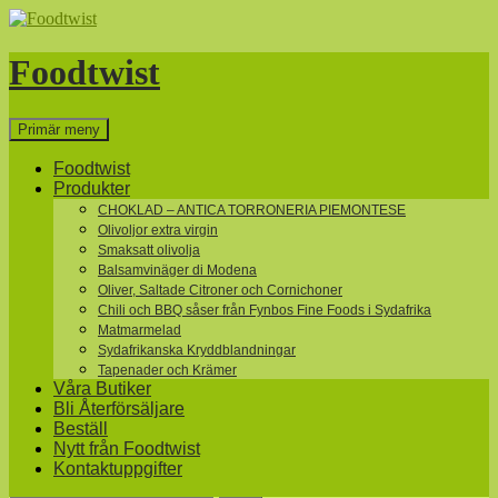
Hoppa
till
innehåll
Foodtwist
Sök
Primär meny
Foodtwist
Produkter
CHOKLAD – ANTICA TORRONERIA PIEMONTESE
Olivoljor extra virgin
Smaksatt olivolja
Balsamvinäger di Modena
Oliver, Saltade Citroner och Cornichoner
Chili och BBQ såser från Fynbos Fine Foods i Sydafrika
Matmarmelad
Sydafrikanska Kryddblandningar
Tapenader och Krämer
Våra Butiker
Bli Återförsäljare
Beställ
Nytt från Foodtwist
Kontaktuppgifter