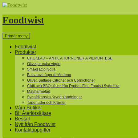
Hoppa
till
innehåll
Foodtwist
Sök
Primär meny
Foodtwist
Produkter
CHOKLAD – ANTICA TORRONERIA PIEMONTESE
Olivoljor extra virgin
Smaksatt olivolja
Balsamvinäger di Modena
Oliver, Saltade Citroner och Cornichoner
Chili och BBQ såser från Fynbos Fine Foods i Sydafrika
Matmarmelad
Sydafrikanska Kryddblandningar
Tapenader och Krämer
Våra Butiker
Bli Återförsäljare
Beställ
Nytt från Foodtwist
Kontaktuppgifter