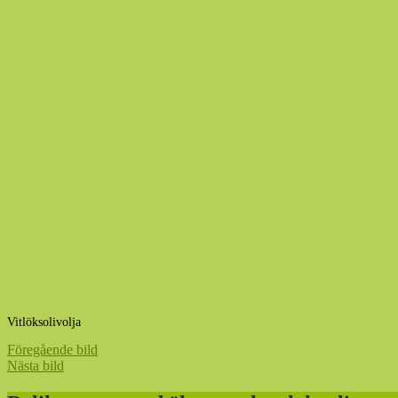
Vitlöksolivolja
Föregående bild
Nästa bild