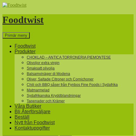
Hoppa
till
innehåll
Foodtwist
Sök
Primär meny
Foodtwist
Produkter
CHOKLAD – ANTICA TORRONERIA PIEMONTESE
Olivoljor extra virgin
Smaksatt olivolja
Balsamvinäger di Modena
Oliver, Saltade Citroner och Cornichoner
Chili och BBQ såser från Fynbos Fine Foods i Sydafrika
Matmarmelad
Sydafrikanska Kryddblandningar
Tapenader och Krämer
Våra Butiker
Bli Återförsäljare
Beställ
Nytt från Foodtwist
Kontaktuppgifter