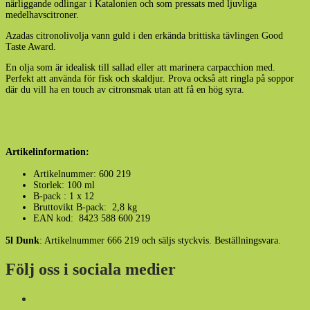
närliggande odlingar i Katalonien och som pressats med ljuvliga
medelhavscitroner.
Azadas citronolivolja vann guld i den erkända brittiska tävlingen Good
Taste Award.
En olja som är idealisk till sallad eller att marinera carpacchion med.
Perfekt att använda för fisk och skaldjur. Prova också att ringla på soppor
där du vill ha en touch av citronsmak utan att få en hög syra.
Artikelinformation:
Artikelnummer: 600 219
Storlek: 100 ml
B-pack : 1 x 12
Bruttovikt B-pack: 2,8 kg
EAN kod: 8423 588 600 219
5l Dunk
: Artikelnummer 666 219 och säljs styckvis. Beställningsvara.
Följ oss i sociala medier