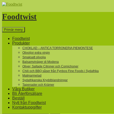
Hoppa
till
innehåll
Foodtwist
Sök
Primär meny
Foodtwist
Produkter
CHOKLAD – ANTICA TORRONERIA PIEMONTESE
Olivoljor extra virgin
Smaksatt olivolja
Balsamvinäger di Modena
Oliver, Saltade Citroner och Cornichoner
Chili och BBQ såser från Fynbos Fine Foods i Sydafrika
Matmarmelad
Sydafrikanska Kryddblandningar
Tapenader och Krämer
Våra Butiker
Bli Återförsäljare
Beställ
Nytt från Foodtwist
Kontaktuppgifter