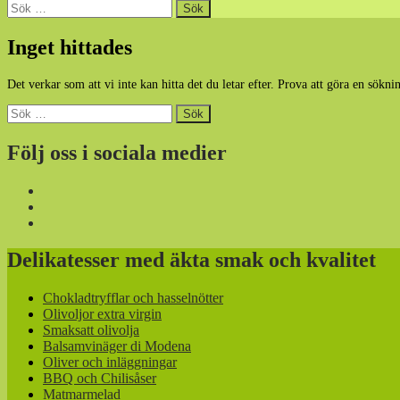
Sök
efter:
Inget hittades
Det verkar som att vi inte kan hitta det du letar efter. Prova att göra en sökni
Sök
efter:
Följ oss i sociala medier
Delikatesser med äkta smak och kvalitet
Chokladtryfflar och hasselnötter
Olivoljor extra virgin
Smaksatt olivolja
Balsamvinäger di Modena
Oliver och inläggningar
BBQ och Chilisåser
Matmarmelad