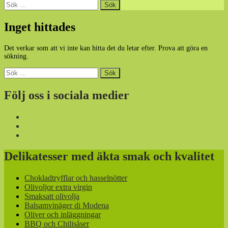
Sök
efter:
Inget hittades
Det verkar som att vi inte kan hitta det du letar efter. Prova att göra en
sökning.
Sök
efter:
Följ oss i sociala medier
Delikatesser med äkta smak och kvalitet
Chokladtryfflar och hasselnötter
Olivoljor extra virgin
Smaksatt olivolja
Balsamvinäger di Modena
Oliver och inläggningar
BBQ och Chilisåser