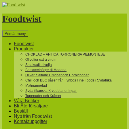
Hoppa
till
innehåll
Foodtwist
Sök
Primär meny
Foodtwist
Produkter
CHOKLAD – ANTICA TORRONERIA PIEMONTESE
Olivoljor extra virgin
Smaksatt olivolja
Balsamvinäger di Modena
Oliver, Saltade Citroner och Cornichoner
Chili och BBQ såser från Fynbos Fine Foods i Sydafrika
Matmarmelad
Sydafrikanska Kryddblandningar
Tapenader och Krämer
Våra Butiker
Bli Återförsäljare
Beställ
Nytt från Foodtwist
Kontaktuppgifter