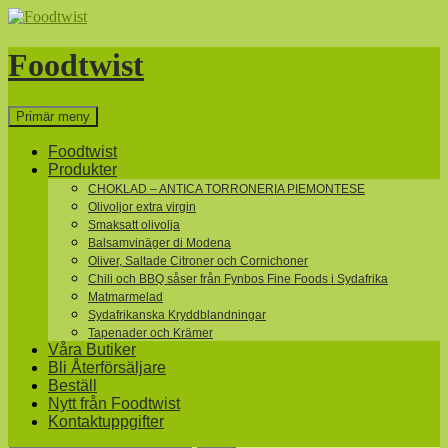
Hoppa
till
innehåll
Foodtwist
Sök
Primär meny
Foodtwist
Produkter
CHOKLAD – ANTICA TORRONERIA PIEMONTESE
Olivoljor extra virgin
Smaksatt olivolja
Balsamvinäger di Modena
Oliver, Saltade Citroner och Cornichoner
Chili och BBQ såser från Fynbos Fine Foods i Sydafrika
Matmarmelad
Sydafrikanska Kryddblandningar
Tapenader och Krämer
Våra Butiker
Bli Återförsäljare
Beställ
Nytt från Foodtwist
Kontaktuppgifter