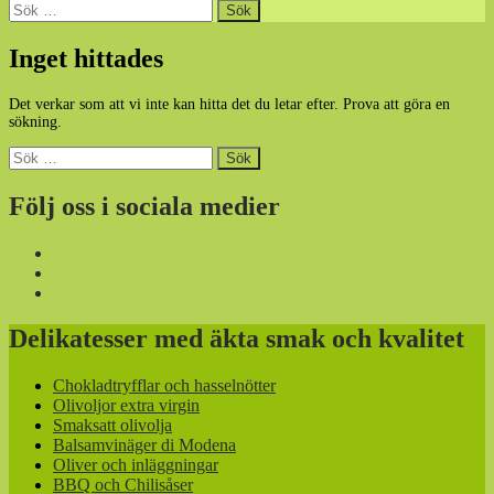
Sök
efter:
Inget hittades
Det verkar som att vi inte kan hitta det du letar efter. Prova att göra en
sökning.
Sök
efter:
Följ oss i sociala medier
Delikatesser med äkta smak och kvalitet
Chokladtryfflar och hasselnötter
Olivoljor extra virgin
Smaksatt olivolja
Balsamvinäger di Modena
Oliver och inläggningar
BBQ och Chilisåser