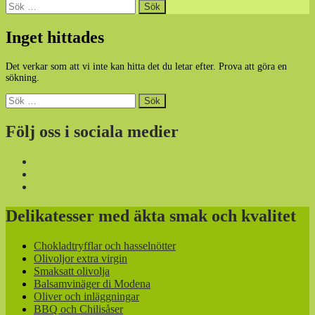
Sök
efter:
Inget hittades
Det verkar som att vi inte kan hitta det du letar efter. Prova att göra en
sökning.
Sök
efter:
Följ oss i sociala medier
Delikatesser med äkta smak och kvalitet
Chokladtryfflar och hasselnötter
Olivoljor extra virgin
Smaksatt olivolja
Balsamvinäger di Modena
Oliver och inläggningar
BBQ och Chilisåser