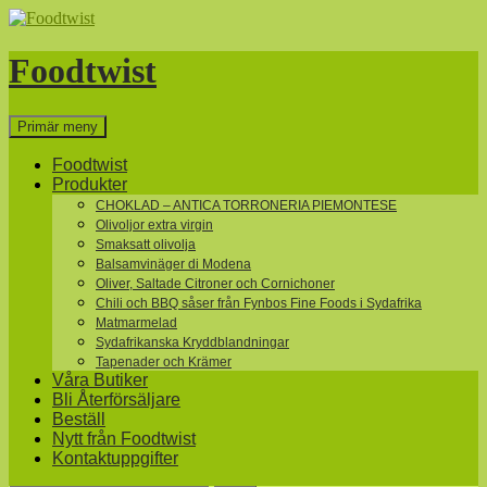
Hoppa
till
innehåll
Foodtwist
Sök
Primär meny
Foodtwist
Produkter
CHOKLAD – ANTICA TORRONERIA PIEMONTESE
Olivoljor extra virgin
Smaksatt olivolja
Balsamvinäger di Modena
Oliver, Saltade Citroner och Cornichoner
Chili och BBQ såser från Fynbos Fine Foods i Sydafrika
Matmarmelad
Sydafrikanska Kryddblandningar
Tapenader och Krämer
Våra Butiker
Bli Återförsäljare
Beställ
Nytt från Foodtwist
Kontaktuppgifter