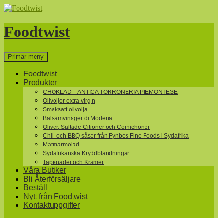
Hoppa
till
innehåll
Foodtwist
Sök
Primär meny
Foodtwist
Produkter
CHOKLAD – ANTICA TORRONERIA PIEMONTESE
Olivoljor extra virgin
Smaksatt olivolja
Balsamvinäger di Modena
Oliver, Saltade Citroner och Cornichoner
Chili och BBQ såser från Fynbos Fine Foods i Sydafrika
Matmarmelad
Sydafrikanska Kryddblandningar
Tapenader och Krämer
Våra Butiker
Bli Återförsäljare
Beställ
Nytt från Foodtwist
Kontaktuppgifter