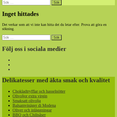
Sök
efter:
Inget hittades
Det verkar som att vi inte kan hitta det du letar efter. Prova att göra en
sökning.
Sök
efter:
Följ oss i sociala medier
Delikatesser med äkta smak och kvalitet
Chokladtryfflar och hasselnötter
Olivoljor extra virgin
Smaksatt olivolja
Balsamvinäger di Modena
Oliver och inläggningar
BBQ och Chilisåser