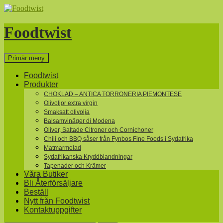
Hoppa
till
innehåll
Foodtwist
Sök
Primär meny
Foodtwist
Produkter
CHOKLAD – ANTICA TORRONERIA PIEMONTESE
Olivoljor extra virgin
Smaksatt olivolja
Balsamvinäger di Modena
Oliver, Saltade Citroner och Cornichoner
Chili och BBQ såser från Fynbos Fine Foods i Sydafrika
Matmarmelad
Sydafrikanska Kryddblandningar
Tapenader och Krämer
Våra Butiker
Bli Återförsäljare
Beställ
Nytt från Foodtwist
Kontaktuppgifter