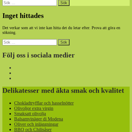
Sök
efter:
Inget hittades
Det verkar som att vi inte kan hitta det du letar efter. Prova att göra en
sökning.
Sök
efter:
Följ oss i sociala medier
Delikatesser med äkta smak och kvalitet
Chokladtryfflar och hasselnötter
Olivoljor extra virgin
Smaksatt olivolja
Balsamvinäger di Modena
Oliver och inläggningar
BBQ och Chilisåser