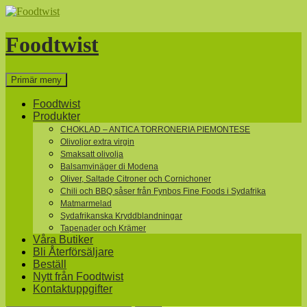
Hoppa
till
innehåll
Foodtwist
Sök
Primär meny
Foodtwist
Produkter
CHOKLAD – ANTICA TORRONERIA PIEMONTESE
Olivoljor extra virgin
Smaksatt olivolja
Balsamvinäger di Modena
Oliver, Saltade Citroner och Cornichoner
Chili och BBQ såser från Fynbos Fine Foods i Sydafrika
Matmarmelad
Sydafrikanska Kryddblandningar
Tapenader och Krämer
Våra Butiker
Bli Återförsäljare
Beställ
Nytt från Foodtwist
Kontaktuppgifter