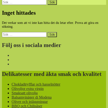
Sök
efter:
Inget hittades
Det verkar som att vi inte kan hitta det du letar efter. Prova att göra en
sökning.
Sök
efter:
Följ oss i sociala medier
Delikatesser med äkta smak och kvalitet
Chokladtryfflar och hasselnötter
Olivoljor extra virgin
Smaksatt olivolja
Balsamvinäger di Modena
Oliver och inläggningar
BBQ och Chilisåser