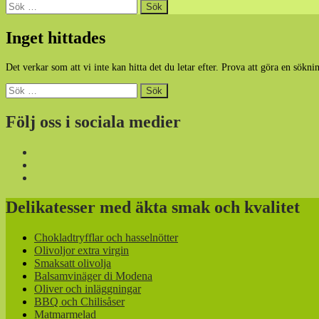
Sök
efter:
Inget hittades
Det verkar som att vi inte kan hitta det du letar efter. Prova att göra en sökni
Sök
efter:
Följ oss i sociala medier
Delikatesser med äkta smak och kvalitet
Chokladtryfflar och hasselnötter
Olivoljor extra virgin
Smaksatt olivolja
Balsamvinäger di Modena
Oliver och inläggningar
BBQ och Chilisåser
Matmarmelad