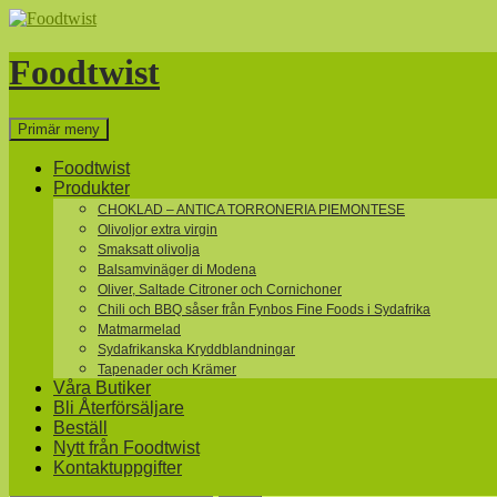
Hoppa
till
innehåll
Foodtwist
Sök
Primär meny
Foodtwist
Produkter
CHOKLAD – ANTICA TORRONERIA PIEMONTESE
Olivoljor extra virgin
Smaksatt olivolja
Balsamvinäger di Modena
Oliver, Saltade Citroner och Cornichoner
Chili och BBQ såser från Fynbos Fine Foods i Sydafrika
Matmarmelad
Sydafrikanska Kryddblandningar
Tapenader och Krämer
Våra Butiker
Bli Återförsäljare
Beställ
Nytt från Foodtwist
Kontaktuppgifter