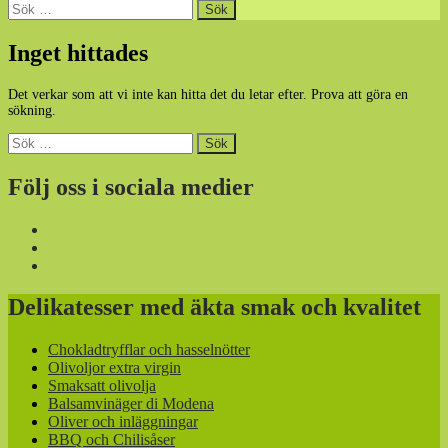
Sök
efter:
Inget hittades
Det verkar som att vi inte kan hitta det du letar efter. Prova att göra en
sökning.
Sök
efter:
Följ oss i sociala medier
Delikatesser med äkta smak och kvalitet
Chokladtryfflar och hasselnötter
Olivoljor extra virgin
Smaksatt olivolja
Balsamvinäger di Modena
Oliver och inläggningar
BBQ och Chilisåser