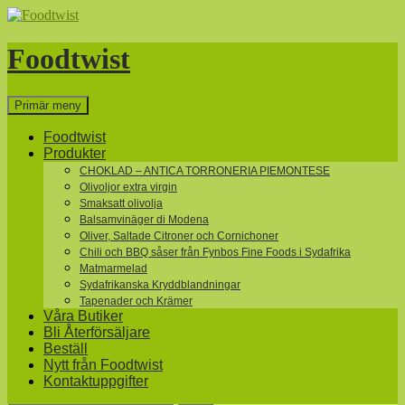
Hoppa
till
innehåll
Foodtwist
Sök
Primär meny
Foodtwist
Produkter
CHOKLAD – ANTICA TORRONERIA PIEMONTESE
Olivoljor extra virgin
Smaksatt olivolja
Balsamvinäger di Modena
Oliver, Saltade Citroner och Cornichoner
Chili och BBQ såser från Fynbos Fine Foods i Sydafrika
Matmarmelad
Sydafrikanska Kryddblandningar
Tapenader och Krämer
Våra Butiker
Bli Återförsäljare
Beställ
Nytt från Foodtwist
Kontaktuppgifter