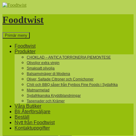
Hoppa
till
innehåll
Foodtwist
Sök
Primär meny
Foodtwist
Produkter
CHOKLAD – ANTICA TORRONERIA PIEMONTESE
Olivoljor extra virgin
Smaksatt olivolja
Balsamvinäger di Modena
Oliver, Saltade Citroner och Cornichoner
Chili och BBQ såser från Fynbos Fine Foods i Sydafrika
Matmarmelad
Sydafrikanska Kryddblandningar
Tapenader och Krämer
Våra Butiker
Bli Återförsäljare
Beställ
Nytt från Foodtwist
Kontaktuppgifter