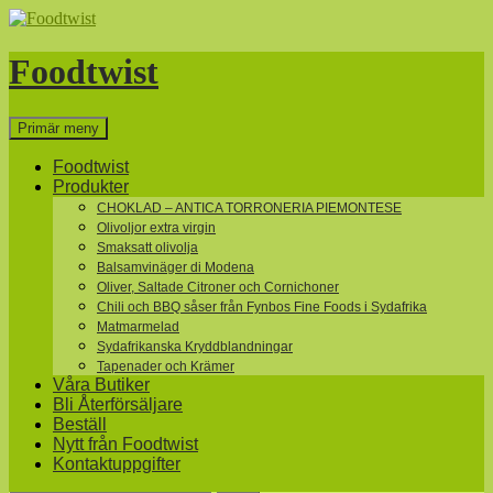
Hoppa
till
innehåll
Foodtwist
Sök
Primär meny
Foodtwist
Produkter
CHOKLAD – ANTICA TORRONERIA PIEMONTESE
Olivoljor extra virgin
Smaksatt olivolja
Balsamvinäger di Modena
Oliver, Saltade Citroner och Cornichoner
Chili och BBQ såser från Fynbos Fine Foods i Sydafrika
Matmarmelad
Sydafrikanska Kryddblandningar
Tapenader och Krämer
Våra Butiker
Bli Återförsäljare
Beställ
Nytt från Foodtwist
Kontaktuppgifter