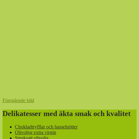
Föregående bild
Delikatesser med äkta smak och kvalitet
Chokladtryfflar och hasselnötter
Olivoljor extra virgin
Smaksatt olivolja